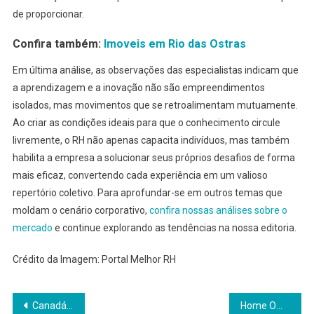
de proporcionar.
Confira também:
Imoveis em Rio das Ostras
Em última análise, as observações das especialistas indicam que
a aprendizagem e a inovação não são empreendimentos
isolados, mas movimentos que se retroalimentam mutuamente.
Ao criar as condições ideais para que o conhecimento circule
livremente, o RH não apenas capacita indivíduos, mas também
habilita a empresa a solucionar seus próprios desafios de forma
mais eficaz, convertendo cada experiência em um valioso
repertório coletivo. Para aprofundar-se em outros temas que
moldam o cenário corporativo,
confira nossas análises sobre o
mercado
e continue explorando as tendências na nossa editoria.
Crédito da Imagem: Portal Melhor RH
Navegação
Canadá x Bósnia: Tudo sobre a estreia na Copa do Mundo 2026
Home Office: Desafios para Jovens Profissionais no Remoto