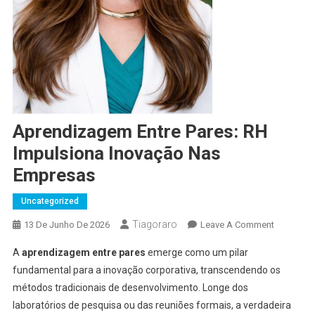
Aprendizagem Entre Pares: RH
Impulsiona Inovação Nas
Empresas
Uncategorized
Tiagoraro
On
13 De Junho De 2026
Leave A Comment
Aprendiz
A
aprendizagem entre pares
emerge como um pilar
Entre
fundamental para a inovação corporativa, transcendendo os
Pares:
métodos tradicionais de desenvolvimento. Longe dos
RH
laboratórios de pesquisa ou das reuniões formais, a verdadeira
Impulsion