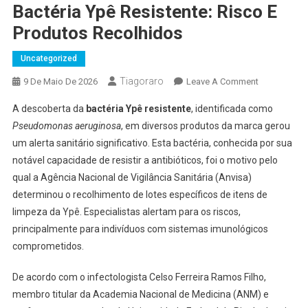
Bactéria Ypê Resistente: Risco E
Produtos Recolhidos
Uncategorized
Tiagoraro
On
9 De Maio De 2026
Leave A Comment
Bactéria
A descoberta da
bactéria Ypê resistente
, identificada como
Ypê
Pseudomonas aeruginosa
, em diversos produtos da marca gerou
Resistente:
um alerta sanitário significativo. Esta bactéria, conhecida por sua
Risco
notável capacidade de resistir a antibióticos, foi o motivo pelo
E
Produtos
qual a Agência Nacional de Vigilância Sanitária (Anvisa)
Recolhidos
determinou o recolhimento de lotes específicos de itens de
limpeza da Ypê. Especialistas alertam para os riscos,
principalmente para indivíduos com sistemas imunológicos
comprometidos.
De acordo com o infectologista Celso Ferreira Ramos Filho,
membro titular da Academia Nacional de Medicina (ANM) e