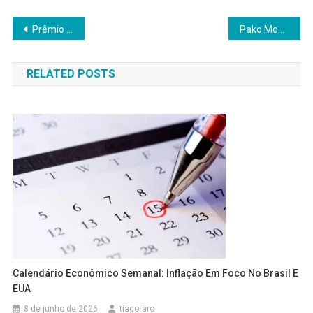
Navegação
Prêmio Comunicação Colaboradores 2026: Consolidação e Crescimento
Pako Moore Atinge 47 Pregões Positivos no Day Trade
de
RELATED POSTS
Post
Calendário Econômico Semanal: Inflação Em Foco No Brasil E
EUA
8 de junho de 2026
tiagoraro