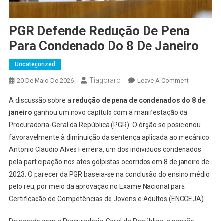
PGR Defende Redução De Pena
Para Condenado Do 8 De Janeiro
Uncategorized
Tiagoraro
On
20 De Maio De 2026
Leave A Comment
PGR
A discussão sobre a
redução de pena de condenados do 8 de
Defende
janeiro
ganhou um novo capítulo com a manifestação da
Redução
Procuradoria-Geral da República (PGR). O órgão se posicionou
De
favoravelmente à diminuição da sentença aplicada ao mecânico
Pena
Para
Antônio Cláudio Alves Ferreira, um dos indivíduos condenados
Condenad
pela participação nos atos golpistas ocorridos em 8 de janeiro de
Do
2023. O parecer da PGR baseia-se na conclusão do ensino médio
8
pelo réu, por meio da aprovação no Exame Nacional para
De
Certificação de Competências de Jovens e Adultos (ENCCEJA).
Janeiro
De acordo com a Procuradoria-Geral da República, a sanção