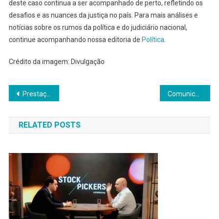
deste caso continua a ser acompanhado de perto, refletindo os
desafios e as nuances da justiça no país. Para mais análises e
notícias sobre os rumos da política e do judiciário nacional,
continue acompanhando nossa editoria de
Política
.
Crédito da imagem: Divulgação
Navegação
Prestação de Contas de Flávio Bolsonaro Decisiva para Apoio do PL
Comunicação Interna e Comportamento: Mensagem em Ação
de
RELATED POSTS
Post