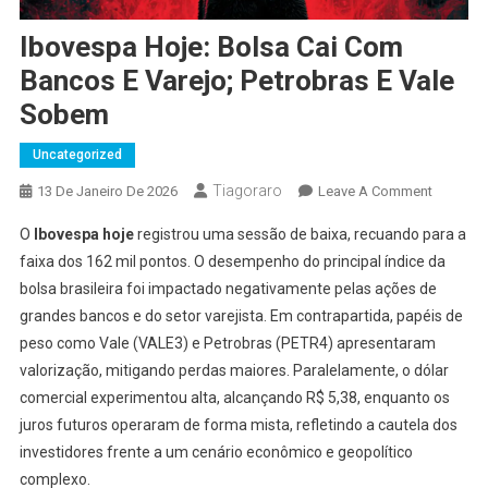
Ibovespa Hoje: Bolsa Cai Com
Bancos E Varejo; Petrobras E Vale
Sobem
Uncategorized
Tiagoraro
On
13 De Janeiro De 2026
Leave A Comment
Ibovesp
O
Ibovespa hoje
registrou uma sessão de baixa, recuando para a
Hoje:
faixa dos 162 mil pontos. O desempenho do principal índice da
Bolsa
bolsa brasileira foi impactado negativamente pelas ações de
Cai
grandes bancos e do setor varejista. Em contrapartida, papéis de
Com
Bancos
peso como Vale (VALE3) e Petrobras (PETR4) apresentaram
E
valorização, mitigando perdas maiores. Paralelamente, o dólar
Varejo;
comercial experimentou alta, alcançando R$ 5,38, enquanto os
Petrobra
juros futuros operaram de forma mista, refletindo a cautela dos
E
investidores frente a um cenário econômico e geopolítico
Vale
complexo.