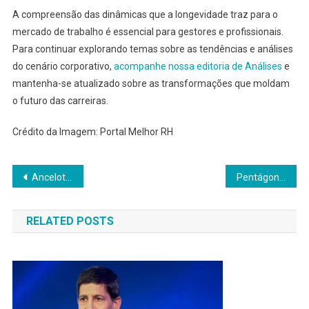
A compreensão das dinâmicas que a longevidade traz para o
mercado de trabalho é essencial para gestores e profissionais.
Para continuar explorando temas sobre as tendências e análises
do cenário corporativo,
acompanhe nossa editoria de Análises
e
mantenha-se atualizado sobre as transformações que moldam
o futuro das carreiras.
Crédito da Imagem: Portal Melhor RH
Navegação
Ancelotti Renova Contrato com CBF até 2030 para Levar Brasil ao Topo
Pentágono mira reduzir domínio da China em terras raras
de
RELATED POSTS
Post