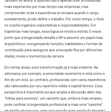
também se altera. A questão não é apenas reter profissionais
mais experientes por mais tempo nas empresas, mas
compreender onde a experiência se encaixa quando o cargo,
isoladamente, já não define o trabalho. Por muito tempo, o título
no crachá organizou expectativas e responsabilidades. Em
trajetórias mais longas, essa lógica se mostra restrita. É nesse
ponto que a longevidade desafia o RH a assumir um papel mais
arquitetônico, reorganizando funções, habilidades e formas de
contribuição para assegurar que a inovação flua por diferentes
idades, níveis e momentos da carreira.
Em certas áreas, essa transformação já é mais evidente. Na
advocacia, por exemplo, a senioridade raramente é vista como o
fim de um ciclo; ao contrário, profissionais com vasta experiência
são valorizados por seu repertório sólido e capital técnico. Essa
perspectiva é importante porque amplia a discussão além das
“trilhas para seniores”, um caminho que, embora mais simples,
pode confinar a longevidade profissional a mais uma “caixinha”
da gestão de pessoas, sem uma revisão mais ampla do desenho