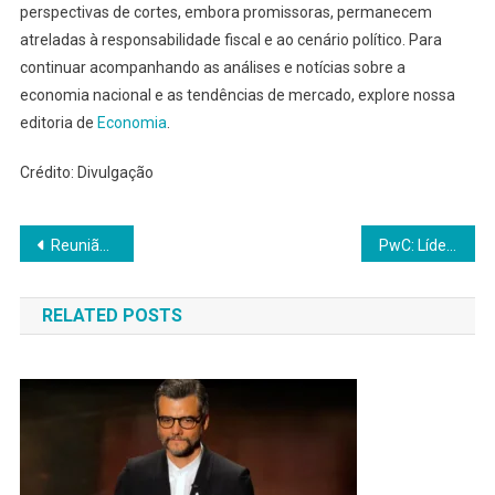
perspectivas de cortes, embora promissoras, permanecem
atreladas à responsabilidade fiscal e ao cenário político. Para
continuar acompanhando as análises e notícias sobre a
economia nacional e as tendências de mercado, explore nossa
editoria de
Economia
.
Crédito: Divulgação
Navegação
Reunião de Lula com Daniel Vorcaro no Planalto fora da agenda
PwC: Líderes globais esquecem o básico na adoção da IA
de
RELATED POSTS
Post