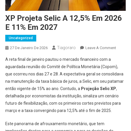
XP Projeta Selic A 12,5% Em 2026
E 11% Em 2027
Uncategorized
Tiagoraro
On
27 De Janeiro De 2026
Leave A Comment
XP
A reta final de janeiro pautou o mercado financeiro com a
Projeta
aguardada reunião do Comitê de Política Monetária (Copom),
Selic
que ocorreu nos dias 27 e 28. A expectativa geral se consolidava
A
na manutenção da taxa básica de juros, a Selic, em seu patamar
12,5%
Em
então vigente de 15% ao ano. Contudo, a
Projeção Selic XP
,
2026
detalhada por economistas da instituição, sinaliza um cenário
E
futuro de flexibilização, com os primeiros cortes previstos para
11%
março e a taxa convergindo para 12,5% até o fim de 2025.
Em
2027
Este panorama de afrouxamento monetário, que tem
implicações diretas para a economia e para as decisões de