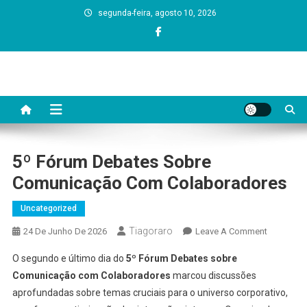
Skip
segunda-feira, agosto 10, 2026
to
content
Dono da Grana
5º Fórum Debates Sobre
Comunicação Com Colaboradores
Uncategorized
Tiagoraro
On
24 De Junho De 2026
Leave A Comment
5º
O segundo e último dia do
5º Fórum Debates sobre
Fórum
Comunicação com Colaboradores
marcou discussões
Debates
aprofundadas sobre temas cruciais para o universo corporativo,
Sobre