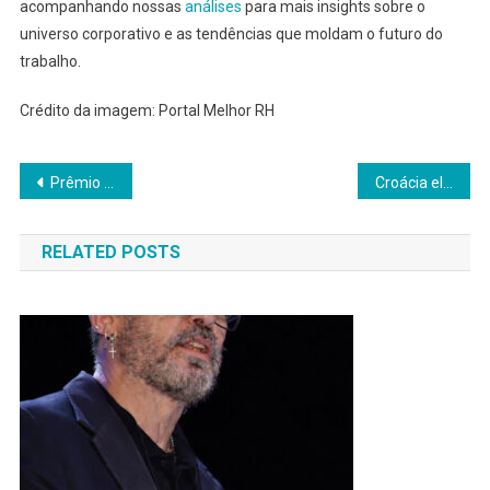
acompanhando nossas
análises
para mais insights sobre o
universo corporativo e as tendências que moldam o futuro do
trabalho.
Crédito da imagem: Portal Melhor RH
Navegação
Prêmio Melhor RH Innovation 2023 Celebra Inovações em SP
Croácia elimina Panamá em jogo difícil e avança na Copa
de
RELATED POSTS
Post