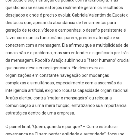
conteúdo e segmentação de público com a tecnologia, mas
questionou se esses esforços realmente geram os resultados
desejados e onde é preciso evoluir. Gabriela Valentim da Eucatex
destacou que, apesar da abundância de ferramentas para
geração de textos, vídeos e campanhas, o desafio persistente é
fazer com que os funcionários parem, prestem atenção e se
conectem com a mensagem. Ela afirmou que a multiplicidade de
canais não é o problema, mas sim entender o significado por trás
da mensagem. Rodolfo Araújo sublinhou o “fator humano” crucial
que nunca deve ser negligenciado. Ele descreveu as
organizações em constante navegação por mudanças
complexas e simultâneas, especialmente com a ascensão da
inteligência artificial, exigindo robusta capacidade organizacional.
Araújo alertou contra “matar o mensageiro” ou relegar a
comunicação a uma mera função, enfatizando sua importância
estratégica dentro de uma empresa.
O painel final, “Quem, quando e por quê? – Como estruturar
governança na CI sem perder agilidade e autoridade”, focou no