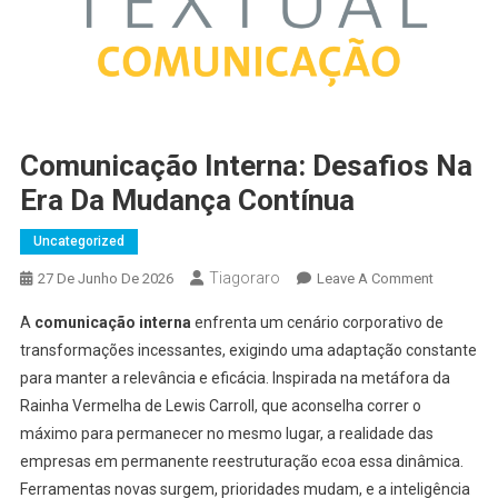
Comunicação Interna: Desafios Na
Era Da Mudança Contínua
Uncategorized
Tiagoraro
On
27 De Junho De 2026
Leave A Comment
Comunica
A
comunicação interna
enfrenta um cenário corporativo de
Interna:
transformações incessantes, exigindo uma adaptação constante
Desafios
para manter a relevância e eficácia. Inspirada na metáfora da
Na
Rainha Vermelha de Lewis Carroll, que aconselha correr o
Era
Da
máximo para permanecer no mesmo lugar, a realidade das
Mudança
empresas em permanente reestruturação ecoa essa dinâmica.
Contínua
Ferramentas novas surgem, prioridades mudam, e a inteligência