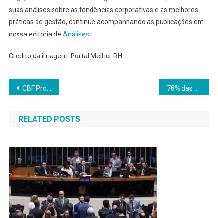
suas análises sobre as tendências corporativas e as melhores
práticas de gestão, continue acompanhando as publicações em
nossa editoria de
Análises
.
Crédito da imagem: Portal Melhor RH
Navegação
CBF Protesta na Fifa Contra Gol Anulado de Vini Jr.
78% das Operações Financeiras já São Feitas por Celular
de
RELATED POSTS
Post