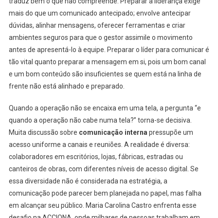
traduz bem o que não compreende. Preparar a liderança exige
mais do que um comunicado antecipado; envolve antecipar
dúvidas, alinhar mensagens, oferecer ferramentas e criar
ambientes seguros para que o gestor assimile o movimento
antes de apresentá-lo à equipe. Preparar o líder para comunicar é
tão vital quanto preparar a mensagem em si, pois um bom canal
e um bom conteúdo são insuficientes se quem está na linha de
frente não está alinhado e preparado.
Quando a operação não se encaixa em uma tela, a pergunta “e
quando a operação não cabe numa tela?” torna-se decisiva.
Muita discussão sobre
comunicação interna
pressupõe um
acesso uniforme a canais e reuniões. A realidade é diversa:
colaboradores em escritórios, lojas, fábricas, estradas ou
canteiros de obras, com diferentes níveis de acesso digital. Se
essa diversidade não é considerada na estratégia, a
comunicação pode parecer bem planejada no papel, mas falha
em alcançar seu público. Maria Carolina Castro enfrenta esse
desafio na ACCIONA, onde milhares de pessoas trabalham em