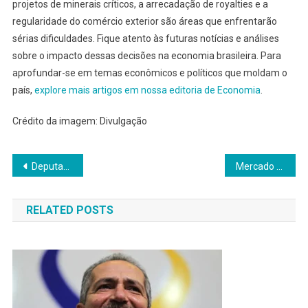
projetos de minerais críticos, a arrecadação de royalties e a
regularidade do comércio exterior são áreas que enfrentarão
sérias dificuldades. Fique atento às futuras notícias e análises
sobre o impacto dessas decisões na economia brasileira. Para
aprofundar-se em temas econômicos e políticos que moldam o
país,
explore mais artigos em nossa editoria de Economia
.
Crédito da imagem: Divulgação
Navegação
Deputados Governistas EUA: Missão Contra Tarifaço e Bolsonaro
Mercado financeiro prevê Copa do Mundo 2026: quem ganha?
de
RELATED POSTS
Post