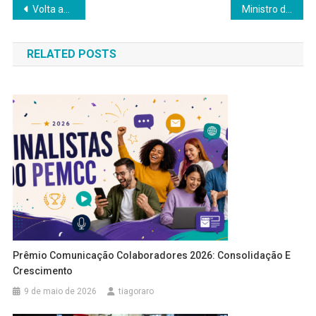
Navegação
Volta aos Escritórios: Modelo Híbrido se Consolida como Benefício
Ministro defende regulamentação trabalho por aplicativos
de
RELATED POSTS
Post
Prêmio Comunicação Colaboradores 2026: Consolidação E
Crescimento
9 de maio de 2026
tiagoraro