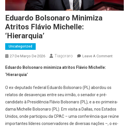
Eduardo Bolsonaro Minimiza
Atritos Flávio Michelle:
‘Hierarquia’
Uncategorized
Tiagoraro
On
27 De Março De 2026
Leave A Comment
Eduardo
Eduardo Bolsonaro minimiza atritos Flávio Michelle:
Bolsonar
‘Hierarquia’
Minimiza
Atritos
O ex-deputado federal Eduardo Bolsonaro (PL) abordou os
Flávio
relatos de desavenças entre seu irmão, o senador e pré-
Michelle:
candidato à Presidência Flávio Bolsonaro (PL), e a ex-primeira-
‘Hierarqui
dama Michelle Bolsonaro (PL). Em visita a Dallas, nos Estados
Unidos, onde participou da CPAC – uma conferência que reúne
importantes líderes conservadores de diversas nações –, o ex-