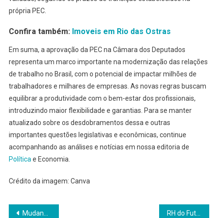
própria PEC.
Confira também:
Imoveis em Rio das Ostras
Em suma, a aprovação da PEC na Câmara dos Deputados
representa um marco importante na modernização das relações
de trabalho no Brasil, com o potencial de impactar milhões de
trabalhadores e milhares de empresas. As novas regras buscam
equilibrar a produtividade com o bem-estar dos profissionais,
introduzindo maior flexibilidade e garantias. Para se manter
atualizado sobre os desdobramentos dessa e outras
importantes questões legislativas e econômicas, continue
acompanhando as análises e notícias em nossa editoria de
Política
e Economia.
Crédito da imagem: Canva
Navegação
Mudanças para MEIs Após Fim da Escala 6×1 Aprovado na Câmara
RH do Futuro: De Apoio a Arquiteto Estratégico em 2026