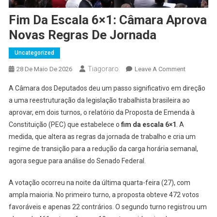
Fim Da Escala 6×1: Câmara Aprova
Novas Regras De Jornada
Uncategorized
Tiagoraro
On
28 De Maio De 2026
Leave A Comment
Fim
A Câmara dos Deputados deu um passo significativo em direção
Da
a uma reestruturação da legislação trabalhista brasileira ao
Escala
aprovar, em dois turnos, o relatório da Proposta de Emenda à
6×1:
Constituição (PEC) que estabelece o
fim da escala 6×1
. A
Câmara
Aprova
medida, que altera as regras da jornada de trabalho e cria um
Novas
regime de transição para a redução da carga horária semanal,
Regras
agora segue para análise do Senado Federal.
De
Jornada
A votação ocorreu na noite da última quarta-feira (27), com
ampla maioria. No primeiro turno, a proposta obteve 472 votos
favoráveis e apenas 22 contrários. O segundo turno registrou um