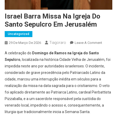
Israel Barra Missa Na Igreja Do
Santo Sepulcro Em Jerusalém
Uncategorized
Tiagoraro
On
29 De Março De 2026
Leave A Comment
Israel
A celebração do
Domingo de Ramos na Igreja do Santo
Barra
Sepulcro
, localizada na histórica Cidade Velha de Jerusalém, foi
Missa
impedida neste ano por autoridades israelenses. O incidente,
Na
considerado de grave precedência pelo Patriarcado Latino da
Igreja
Do
cidade, marcou uma interrupção inédita em séculos para a
Santo
realização da missa na data sagrada para o cristianismo. O veto
Sepulcro
foi aplicado diretamente ao Patriarca Latino, cardeal Pierbattista
Em
Pizzaballa, e a um sacerdote responsável pela custódia do
Jerusalé
venerado local, impedindo o acesso e, consequentemente, a
liturgia que tradicionalmente inicia a Semana Santa.