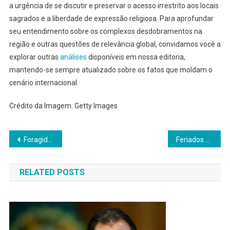
a urgência de se discutir e preservar o acesso irrestrito aos locais
sagrados e a liberdade de expressão religiosa. Para aprofundar
seu entendimento sobre os complexos desdobramentos na
região e outras questões de relevância global, convidamos você a
explorar outras
análises
disponíveis em nossa editoria,
mantendo-se sempre atualizado sobre os fatos que moldam o
cenário internacional.
Crédito da Imagem: Getty Images
Navegação
Foragido do 8 de Janeiro morre na Argentina aos 64 anos
Feriados 2026: Calendário Completo e Oportunidades de Folga
de
RELATED POSTS
Post