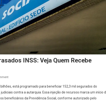
Atrasados INSS: Veja Quem Recebe
On
omment
Justiça
,3 bilhões, está programado para beneficiar 152,3 mil segurados do
Libera
 judiciais contra a autarquia. Essa injeção de recursos marca um início 
R$
os beneficiários da Previdência Social, conforme autorizado pelo
2,3
Bi