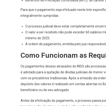
Benefício de Prestação Continuada (BPC): de caráter a
Para que o pagamento seja efetuado neste lote específic
integralmente cumpridas:
O processo judicial deve estar completamente encerrad
O valor a ser recebido não pode exceder 60 salários m
mínimo de 2025.
A ordem de pagamento, emitida pelo juiz responsável
Como Funcionam as Requi
Os pagamentos desses atrasados do INSS são processad
é adotado para a quitação de dívidas judiciais de meno
com os precatórios tradicionais. Após a emissão da ord
depósito dos valores é realizado em contas abertas no 
beneficiário ou de seu advogado.
Antes da efetivação do pagamento, o processo passa por