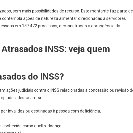
Em
lizados, sem mais possibilidades de recurso. Este montante faz parte de
Atrasados
INSS:
te contempla ações de natureza alimentar direcionadas a servidores
Veja
603 pessoas em 187.472 processos, demonstrando a abrangência da
Quem
Recebe
m Atrasados INSS: veja quem
asados do INSS?
am ações judiciais contra o INSS relacionadas à concessão ou revisão d
templados, destacam-se:
 por invalidez ou destinadas à pessoa com deficiência.
e conhecido como auxílio-doença.