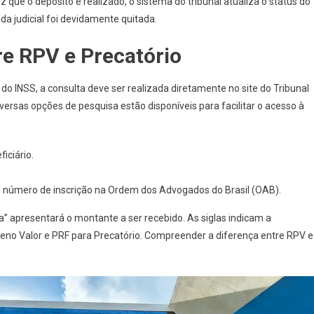
que o depósito é realizado, o sistema do tribunal atualiza o status do
da judicial foi devidamente quitada.
re RPV e Precatório
do INSS, a consulta deve ser realizada diretamente no site do Tribunal
iversas opções de pesquisa estão disponíveis para facilitar o acesso à
iciário.
o número de inscrição na Ordem dos Advogados do Brasil (OAB).
ta” apresentará o montante a ser recebido. As siglas indicam a
no Valor e PRF para Precatório. Compreender a diferença entre RPV e