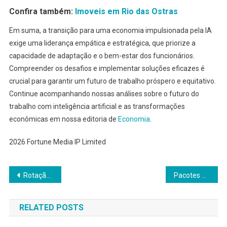
Confira também:
Imoveis em Rio das Ostras
Em suma, a transição para uma economia impulsionada pela IA
exige uma liderança empática e estratégica, que priorize a
capacidade de adaptação e o bem-estar dos funcionários.
Compreender os desafios e implementar soluções eficazes é
crucial para garantir um futuro de trabalho próspero e equitativo.
Continue acompanhando nossas análises sobre o futuro do
trabalho com inteligência artificial e as transformações
econômicas em nossa editoria de
Economia
.
2026 Fortune Media IP Limited
Navegação
Rotação para Small Caps na B3 Aumenta Após Alta de Gigantes
Pacotes Carnaval 2026: Custos de Viagem Chegam a R$ 7.681
de
RELATED POSTS
Post