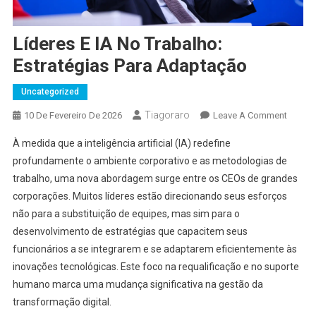
Líderes E IA No Trabalho:
Estratégias Para Adaptação
Uncategorized
Tiagoraro
On
10 De Fevereiro De 2026
Leave A Comment
Lídere
À medida que a inteligência artificial (IA) redefine
E
profundamente o ambiente corporativo e as metodologias de
IA
trabalho, uma nova abordagem surge entre os CEOs de grandes
No
corporações. Muitos líderes estão direcionando seus esforços
Trabalh
Estraté
não para a substituição de equipes, mas sim para o
Para
desenvolvimento de estratégias que capacitem seus
Adapt
funcionários a se integrarem e se adaptarem eficientemente às
inovações tecnológicas. Este foco na requalificação e no suporte
humano marca uma mudança significativa na gestão da
transformação digital.