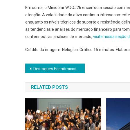
Em suma, o Minidólar WDOJ26 encerrou a sessão com le
atenção. A volatilidade do ativo continua intrinsecament
enquanto os níveis técnicos de suporte e resistência de
as tendências e análises do mercado financeiro para to
conferir outras análises de mercado,
visite nossa seção 
Crédito da imagem: Nelogica. Gráfico 15 minutos. Elabor
Navegação
Destaques Econômicos e Geopolíticos Agitam Quinta-feira
de
RELATED POSTS
Post