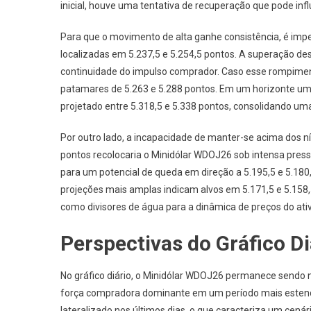
inicial, houve uma tentativa de recuperação que pode in
Para que o movimento de alta ganhe consistência, é impe
localizadas em 5.237,5 e 5.254,5 pontos. A superação des
continuidade do impulso comprador. Caso esse rompimento
patamares de 5.263 e 5.288 pontos. Em um horizonte um
projetado entre 5.318,5 e 5.338 pontos, consolidando uma
Por outro lado, a incapacidade de manter-se acima dos nív
pontos recolocaria o Minidólar WDOJ26 sob intensa press
para um potencial de queda em direção a 5.195,5 e 5.18
projeções mais amplas indicam alvos em 5.171,5 e 5.158
como divisores de água para a dinâmica de preços do ati
Perspectivas do Gráfico Di
No gráfico diário, o Minidólar WDOJ26 permanece sendo
força compradora dominante em um período mais estendi
lateralizado nos últimos dias, o que caracteriza um cená