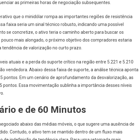
fluenciar as primeiras horas de negociação subsequentes.
rativo que o minidólar rompa as importantes regiões de resistência
sa faixa seria um sinal técnico robusto, indicando uma possível
 se concretize, o ativo teria o caminho aberto para buscar os
 pouco mais alongado, o próximo objetivo dos compradores estaria
 tendência de valorização no curto prazo.
eis atuais e a perda do suporte crítico na região entre 5.221 e 5.210
ão vendedora. Abaixo dessa faixa de suporte, a análise técnica aponta
0,5 pontos. Em um cenário de aprofundamento da desvalorização, as
,5 pontos. Essa movimentação sublinha a importância desses níveis
vo.
ário e de 60 Minutos
 negociado abaixo das médias móveis, o que sugere uma ausência de
do. Contudo, o ativo tem se mantido dentro de um fluxo mais
rio de indefinição de tendência clara. Para uma retomada mais