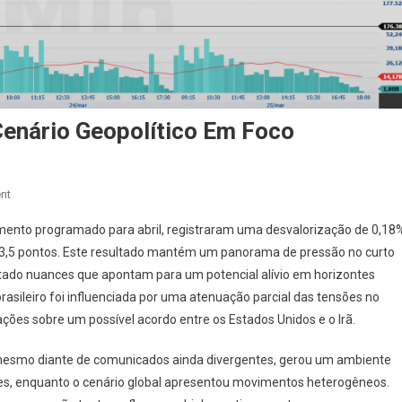
Cenário Geopolítico Em Foco
On
nt
Minidólar
mento programado para abril, registraram uma desvalorização de 0,18
WDOJ26:
33,5 pontos. Este resultado mantém um panorama de pressão no curto
Análise
tado nuances que apontam para um potencial alívio em horizontes
E
asileiro foi influenciada por uma atenuação parcial das tensões no
Cenário
Geopolítico
ões sobre um possível acordo entre os Estados Unidos e o Irã.
Em
Foco
, mesmo diante de comunicados ainda divergentes, gerou um ambiente
s, enquanto o cenário global apresentou movimentos heterogêneos.