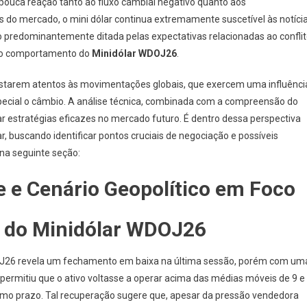
pouca reação tanto ao fluxo cambial negativo quanto aos
s do mercado, o mini dólar continua extremamente suscetível às notíci
do predominantemente ditada pelas expectativas relacionadas ao confli
 do comportamento do
Minidólar WDOJ26
.
 estarem atentos às movimentações globais, que exercem uma influênci
 especial o câmbio. A análise técnica, combinada com a compreensão do
çar estratégias eficazes no mercado futuro. É dentro dessa perspectiva
ar, buscando identificar pontos cruciais de negociação e possíveis
na seguinte seção:
 e Cenário Geopolítico em Foco
a do Minidólar WDOJ26
DOJ26 revela um fechamento em baixa na última sessão, porém com um
permitiu que o ativo voltasse a operar acima das médias móveis de 9 e
íssimo prazo. Tal recuperação sugere que, apesar da pressão vendedora