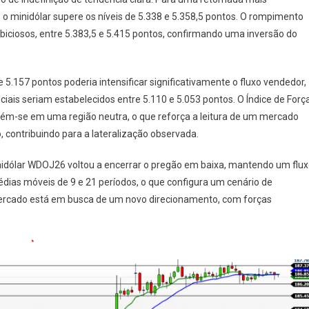
o minidólar supere os níveis de 5.338 e 5.358,5 pontos. O rompimento
biciosos, entre 5.383,5 e 5.415 pontos, confirmando uma inversão do
 5.157 pontos poderia intensificar significativamente o fluxo vendedor,
iciais seriam estabelecidos entre 5.110 e 5.053 pontos. O Índice de Forç
tém-se em uma região neutra, o que reforça a leitura de um mercado
contribuindo para a lateralização observada.
inidólar WDOJ26 voltou a encerrar o pregão em baixa, mantendo um flu
médias móveis de 9 e 21 períodos, o que configura um cenário de
 mercado está em busca de um novo direcionamento, com forças