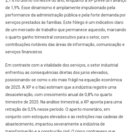
2,1% no último trimestre do ano, enquanto a XP prevê um avanço
de 1,9%. Esse dinamismo é amplamente impulsionado pela
performance da administração pública e pela forte demanda por
serviços prestados às famílias. Este fôlego é um indicativo claro
de um mercado de trabalho que permanece aquecido, marcando
o quarto ganho trimestral consecutivo para o setor, com
contribuições notáveis das áreas de informação, comunicação e
serviços financeiros.
Em contraste com a vitalidade dos serviços, o setor industrial
enfrentou as consequências diretas dos juros elevados,
posicionando-se como o elo mais frágil na equação econômica
de 2025. A XP e o Itaú estimam que a indústria registre uma
desaceleração, com crescimento anual de 0,8% no quarto
trimestre de 2025. Na análise trimestral, a XP aponta para uma
retração de 0,5% nesse período. O aperto monetário, em
conjunto com estoques elevados e as restrições nas cadeias de
abastecimento, impactou severamente a indústria de
transformação e a construção civil. O único contrapeso que