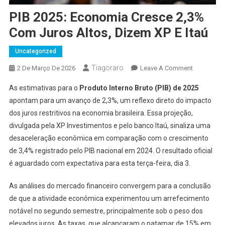
PIB 2025: Economia Cresce 2,3%
Com Juros Altos, Dizem XP E Itaú
Uncategorized
Tiagoraro
On
2 De Março De 2026
Leave A Comment
PIB
As estimativas para o
Produto Interno Bruto (PIB) de 2025
2025:
apontam para um avanço de 2,3%, um reflexo direto do impacto
Economia
dos juros restritivos na economia brasileira. Essa projeção,
Cresce
divulgada pela XP Investimentos e pelo banco Itaú, sinaliza uma
2,3%
Com
desaceleração econômica em comparação com o crescimento
Juros
de 3,4% registrado pelo PIB nacional em 2024. O resultado oficial
Altos,
é aguardado com expectativa para esta terça-feira, dia 3.
Dizem
XP
As análises do mercado financeiro convergem para a conclusão
E
de que a atividade econômica experimentou um arrefecimento
Itaú
notável no segundo semestre, principalmente sob o peso dos
elevados juros. As taxas, que alcançaram o patamar de 15% em