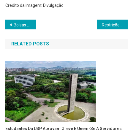
Crédito da imagem: Divulgação
Navegação
Bolsas de Dubai e Abu Dhabi Fecham por Dois Dias Após Ataques Iranianos
Restrições de IA em contratos militares dos EUA ameaçam missões
de
RELATED POSTS
Post
Estudantes Da USP Aprovam Greve E Unem-Se A Servidores